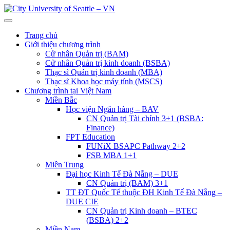
Trang chủ
Giới thiệu chương trình
Cử nhân Quản trị (BAM)
Cử nhân Quản trị kinh doanh (BSBA)
Thạc sĩ Quản trị kinh doanh (MBA)
Thạc sĩ Khoa học máy tính (MSCS)
Chương trình tại Việt Nam
Miền Bắc
Học viện Ngân hàng – BAV
CN Quản trị Tài chính 3+1 (BSBA:
Finance)
FPT Education
FUNiX BSAPC Pathway 2+2
FSB MBA 1+1
Miền Trung
Đại học Kinh Tế Đà Nẵng – DUE
CN Quản trị (BAM) 3+1
TT ĐT Quốc Tế thuộc ĐH Kinh Tế Đà Nẵng –
DUE CIE
CN Quản trị Kinh doanh – BTEC
(BSBA) 2+2
Miền Nam