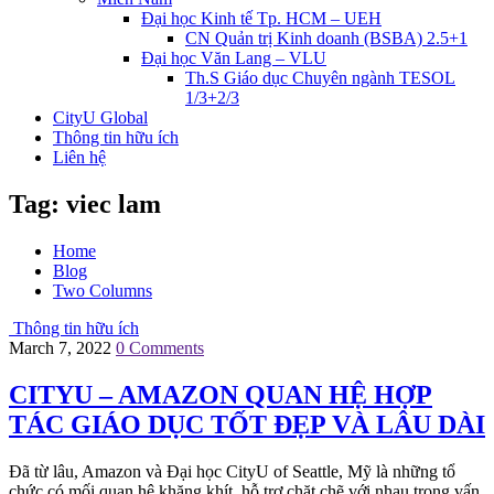
Đại học Kinh tế Tp. HCM – UEH
CN Quản trị Kinh doanh (BSBA) 2.5+1
Đại học Văn Lang – VLU
Th.S Giáo dục Chuyên ngành TESOL
1/3+2/3
CityU Global
Thông tin hữu ích
Liên hệ
Tag:
viec lam
Home
Blog
Two Columns
Thông tin hữu ích
March 7, 2022
0 Comments
CITYU – AMAZON QUAN HỆ HỢP
TÁC GIÁO DỤC TỐT ĐẸP VÀ LÂU DÀI
Đã từ lâu, Amazon và Đại học CityU of Seattle, Mỹ là những tổ
chức có mối quan hệ khăng khít, hỗ trợ chặt chẽ với nhau trong vấn