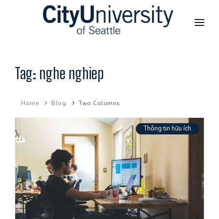
TRANG CHỦ
Tag:
nghe nghiep
GIỚI THIỆU CHƯƠNG TRÌNH
Home
Blog
Two Columns
CHƯƠNG TRÌNH TẠI VIỆT NAM
Thông tin hữu ích
CITYU GLOBAL
THÔNG TIN HỮU ÍCH