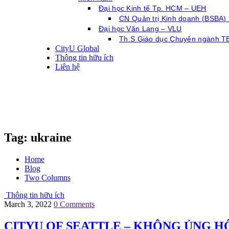
Đại học Kinh tế Tp. HCM – UEH
CN Quản trị Kinh doanh (BSBA)
Đại học Văn Lang – VLU
Th.S Giáo dục Chuyên ngành T
CityU Global
Thông tin hữu ích
Liên hệ
Tag:
ukraine
Home
Blog
Two Columns
Thông tin hữu ích
March 3, 2022
0 Comments
CITYU OF SEATTLE – KHÔNG ỦNG H