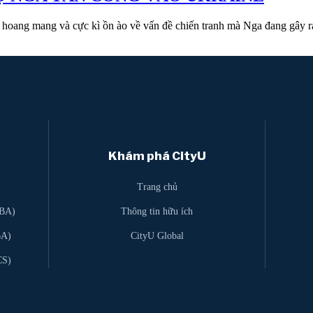
ng mang và cực kì ồn ào về vấn đề chiến tranh mà Nga đang gây r
Khám phá CityU
Trang chủ
SBA)
Thông tin hữu ích
BA)
CityU Global
CS)