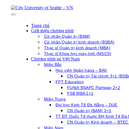
Trang chủ
Giới thiệu chương trình
Cử nhân Quản trị (BAM)
Cử nhân Quản trị kinh doanh (BSBA)
Thạc sĩ Quản trị kinh doanh (MBA)
Thạc sĩ Khoa học máy tính (MSCS)
Chương trình tại Việt Nam
Miền Bắc
Học viện Ngân hàng – BAV
CN Quản trị Tài chính 3+1 (BSB
FPT Education
FUNiX BSAPC Pathway 2+2
FSB MBA 1+1
Miền Trung
Đại học Kinh Tế Đà Nẵng – DUE
CN Quản trị (BAM) 3+1
TT ĐT Quốc Tế thuộc ĐH Kinh Tế Đà
CN Quản trị Kinh doanh – BTEC
Miền Nam