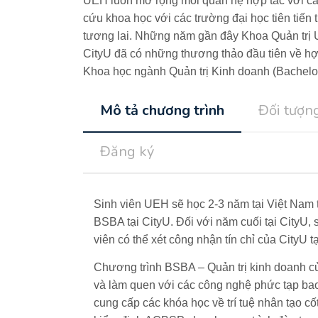
UEH luôn mở rộng mối quan hệ hợp tác với các
cứu khoa học với các trường đại học tiên tiến 
tương lai.
Những năm gần đây
Khoa Quản trị
CityU đã có những thương thảo đầu tiên về hợ
Khoa học ngành Quản trị Kinh doanh (Bachelor 
Mô tả chương trình
Đối tượn
Đăng ký
Sinh viên UEH sẽ học 2-3 năm tại Việt Nam 
BSBA tại CityU. Đối với năm cuối tại CityU, 
viên có thể xét công nhận tín chỉ của CityU
Chương trình BSBA – Quản trị kinh doanh của
và làm quen với các công nghệ phức tạp bao 
cung cấp các khóa học về trí tuệ nhân tạo cố