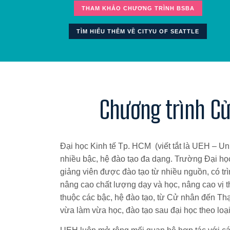
THAM KHẢO CHƯƠNG TRÌNH BSBA
TÌM HIỂU THÊM VỀ CITYU OF SEATTLE
Chương trình Cử
Đại học Kinh tế Tp. HCM (viết tắt là UEH – Un
nhiều bậc, hệ đào tạo đa dạng. Trường Đại học
giảng viên được đào tạo từ nhiều nguồn, có tr
nâng cao chất lượng dạy và học, nâng cao vị t
thuộc các bậc, hệ đào tạo, từ Cử nhân đến Thạc
vừa làm vừa học, đào tạo sau đại học theo loạ