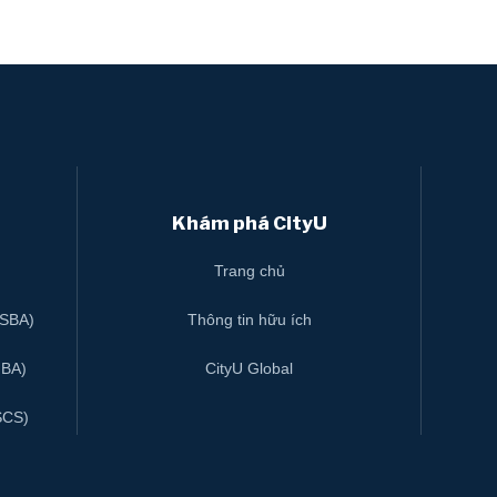
Khám phá CityU
Trang chủ
BSBA)
Thông tin hữu ích
MBA)
CityU Global
SCS)