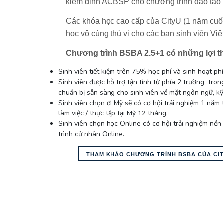
kiểm định ACBSP cho chương trình đào tạo 
Các khóa học cao cấp của CityU (1 năm cuối 
học vô cùng thú vị cho các bạn sinh viên Vi
Chương trình BSBA 2.5+1 có những lợi t
Sinh viên tiết kiệm trên 75% học phí và sinh hoạt ph
Sinh viên được hỗ trợ tận tình từ phía 2 trường tron
chuẩn bị sẵn sàng cho sinh viên về mặt ngôn ngữ, kỹ
Sinh viên chọn đi Mỹ sẽ có cơ hội trải nghiệm 1 năm 
làm việc / thực tập tại Mỹ 12 tháng.
Sinh viên chọn học Online có cơ hội trải nghiệm nền
trình cử nhân Online.
THAM KHẢO CHƯƠNG TRÌNH BSBA CỦA CI