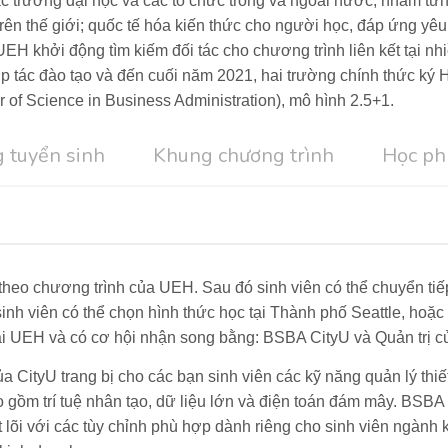
 trường đại học và các tổ chức trong và ngoài nước, nhằm từn
trên thế giới; quốc tế hóa kiến thức cho người học, đáp ứng yêu 
 UEH
khởi động tìm kiếm đối tác cho chương trình liên kết tại 
p tác đào tạo và đến cuối năm 2021, hai trường chính thức ký
of Science in Business Administration), mô hình 2.5+1.
g tuyển sinh
Khung chương trình
Học phí
theo chương trình của UEH. Sau đó sinh viên có thể chuyển tiế
sinh viên có thể chọn hình thức học tại Thành phố Seattle, hoặc
 tại UEH và có cơ hội nhận song bằng: BSBA CityU và Quản trị 
 CityU trang bị cho các bạn sinh viên các kỹ năng quản lý thiết
gồm trí tuệ nhân tạo, dữ liệu lớn và điện toán đám mây. BSBA c
t lõi với các tùy chỉnh phù hợp dành riêng cho sinh viên ngành