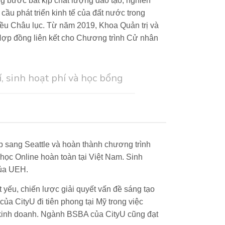
g bước bắt kịp chất lượng đào tạo, nghiên
cầu phát triển kinh tế của đất nước trong
nhiều Châu lục. Từ năm 2019,
Khoa Quản trị
và
 Hợp đồng liên kết cho Chương trình Cử nhân
, sinh hoạt phí và học bổng
p sang Seattle và hoàn thành chương trình
 học Online hoàn toàn tại Việt Nam. Sinh
của UEH.
 yếu, chiến lược giải quyết vấn đề sáng tạo
ủa CityU đi tiên phong tại Mỹ trong việc
 kinh doanh.
Ngành BSBA của CityU cũng đạt