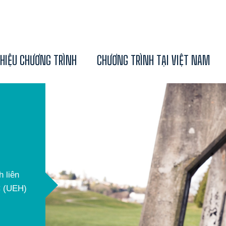
THIỆU CHƯƠNG TRÌNH
CHƯƠNG TRÌNH TẠI VIỆT NAM
 liên
C (UEH)