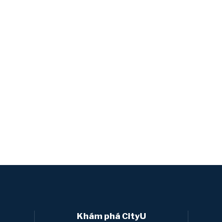
Thông tin hữu ích
ỤNG TẠI MỸ
p tác với City University of
hội du học Mỹ thuận
Khám phá CityU