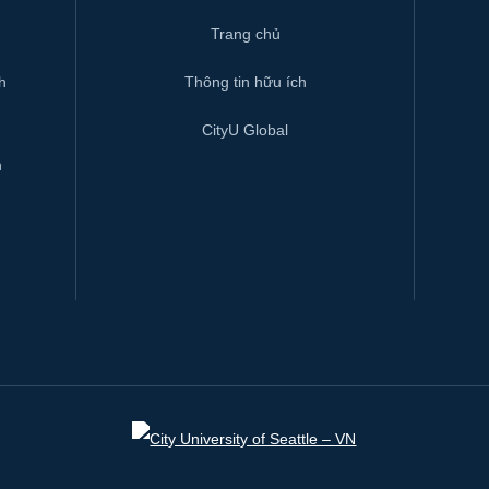
Trang chủ
h
Thông tin hữu ích
CityU Global
h