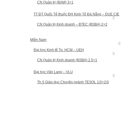
CN Quản trị (BAM) 3+1
TT ĐT Quốc Tế thuộc ĐH Kinh Tế Đà Nẵng – DUE CIE
CN Quản trị Kinh doanh – BTEC (BSBA) 2+2
Miền Nam
Đại học Kinh tế Tp. HCM – UEH
CN Quản trị Kinh doanh (BSBA) 2.5+1
Đại học Văn Lang – VLU
Th.S Giáo dục Chuyên ngành TESOL 1/3+2/3