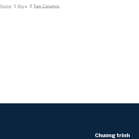
Home
Blog
Two Columns
August 18, 2021
0 Comments
CƠ HỘI MỞ RỘNG HỌC TẬP & LÀM VIỆC VỚI NGÀNH CÔNG NGHỆ ỨNG D
Ngày 17/8, Tổ chức Giáo dục trực tuyến FUNiX ký kết hợ
Seattle (CityU) để mang đến cho học sinh Việt Nam cơ 
READ MORE
Chương trình