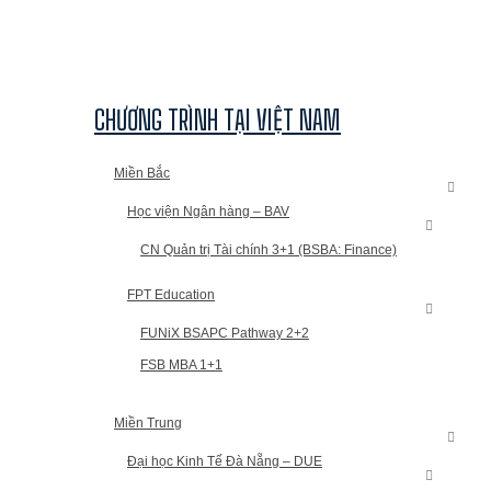
CHƯƠNG TRÌNH TẠI VIỆT NAM
Miền Bắc
Học viện Ngân hàng – BAV
CN Quản trị Tài chính 3+1 (BSBA: Finance)
FPT Education
FUNiX BSAPC Pathway 2+2
FSB MBA 1+1
Miền Trung
Đại học Kinh Tế Đà Nẵng – DUE