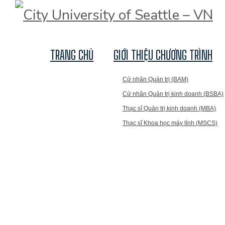
TRANG CHỦ
GIỚI THIỆU CHƯƠNG TRÌNH
Cử nhân Quản trị (BAM)
Cử nhân Quản trị kinh doanh (BSBA)
Thạc sĩ Quản trị kinh doanh (MBA)
Thạc sĩ Khoa học máy tính (MSCS)