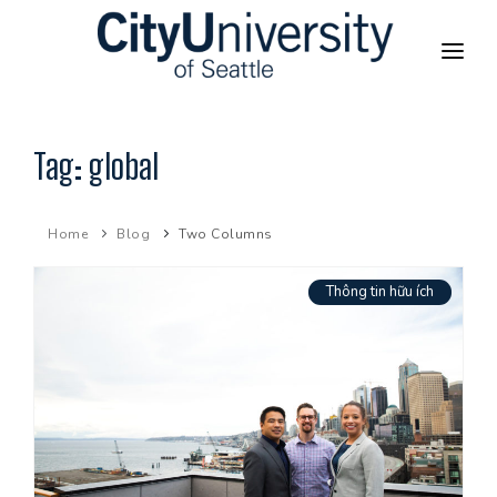
TRANG CHỦ
Tag:
global
GIỚI THIỆU CHƯƠNG TRÌNH
Home
Blog
Two Columns
CHƯƠNG TRÌNH TẠI VIỆT NAM
Thông tin hữu ích
CITYU GLOBAL
THÔNG TIN HỮU ÍCH