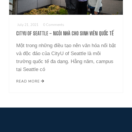
LIÊN HỆ
July 21, 2021
0 Comments
CITYU OF SEATTLE – NGÔI NHÀ CHO SINH VIÊN QUỐC TẾ
Một trong những điều tạo nên văn hóa nổi bật
và độc đáo của CityU of Seattle là môi
trường quốc tế đa dạng. Hằng năm, campus
tại Seattle có
READ MORE