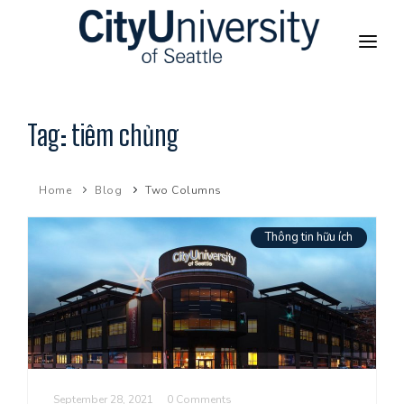
TRANG CHỦ
Tag:
tiêm chủng
GIỚI THIỆU CHƯƠNG TRÌNH
Home
Blog
Two Columns
CHƯƠNG TRÌNH TẠI VIỆT NAM
Thông tin hữu ích
CITYU GLOBAL
THÔNG TIN HỮU ÍCH
September 28, 2021
0 Comments